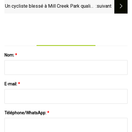
Un cycliste blessé à Mill Creek Park qualifie
:suivant
la loi sur l'immunité d'"archaïque"
Nom:
*
E-mail:
*
Téléphone/WhatsApp:
*