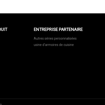
DUIT
ENTREPRISE PARTENAIRE
Autres séries personnalisées
usine d'armoires de cuisine
om