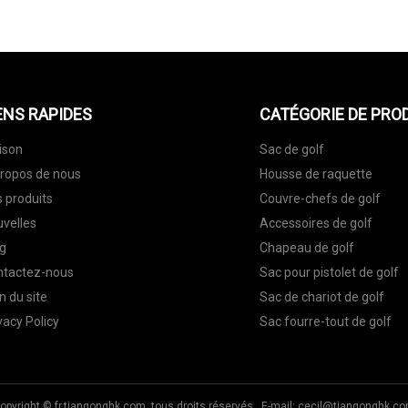
ENS RAPIDES
CATÉGORIE DE PRO
ison
Sac de golf
ropos de nous
Housse de raquette
 produits
Couvre-chefs de golf
velles
Accessoires de golf
g
Chapeau de golf
ntactez-nous
Sac pour pistolet de golf
n du site
Sac de chariot de golf
vacy Policy
Sac fourre-tout de golf
opyright © fr.tiangonghk.com, tous droits réservés. E-mail:
cecil@tiangonghk.c