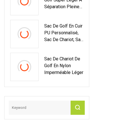
Séparation Pleine
Longueur À 14
Voies
Sac De Golf En Cuir
PU Personnalisé,
Sac De Chariot, Sac
De Personnel,
Fournitures De
Sac De Chariot De
Golf, Usine
Golf En Nylon
Imperméable Léger