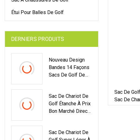
Étui Pour Balles De Golf
DERNIERS PRODUITS
Nouveau Design
Bandes 14 Façons
Sacs De Golf De
Chariot
Imperméables
Sac De Golf
Sac De Chariot De
Légers
Sac De Char
Golf Étanche À Prix
Fournitures
Bon Marché Direct
D'usine De Vente
Chaude
Sac De Chariot De
Golf Super Léger À