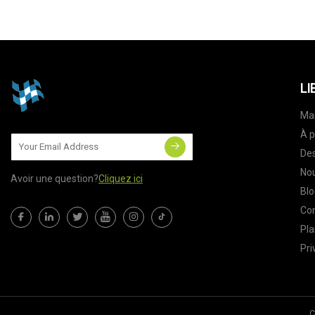
LI
Ma
À p
Des
Nou
Avoir une question?
Cliquez ici
Blo
Co
Pla
Pri
C