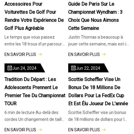
Accessoires Pour
Guide De Paris Sur Le
Voiturettes De Golf Pour
Championnat Wyndham : 3
Rendre Votre Expérience De
Choix Que Nous Aimons
Golf Plus Agréable
Cette Semaine
Le temps que vous passez
Justin Thomas a beaucoup à
entre les 18 trous d'un parcours
jouer cette semaine, mais est-il
de golf peut avoir autant
un pari intelligent ? getty images
EN SAVOIR PLUS
EN SAVOIR PLUS
d'importance que lorsque vous
Bienvenue dans notre ch
vous
Jun 24, 2024
Jun 22, 2024
Tradition Du Départ : Les
Scottie Scheffler Vise Un
Adolescents Prennent Le
Bonus De 18 Millions De
Premier Tee Du Championnat
Dollars Pour La FedEx Cup
TOUR
Et Est Élu Joueur De L'année
6 min de lecture Au-delà des
Scottie Scheffler vise un bonus
cordes Un changement de taille
de 18 millions de dollars pour la
du texte La boucle sera bouclée
FedEx Cup et est élu joueur de
EN SAVOIR PLUS
EN SAVOIR PLUS
pour Elsie Husted et Josh
l'année