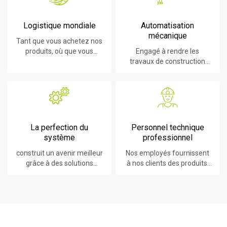
Logistique mondiale
Automatisation
mécanique
Tant que vous achetez nos
produits, où que vous
Engagé à rendre les
soyez, vous bénéficierez
travaux de construction
du meilleur service
plus faciles, plus rapides et
logistique.
plus sûrs.
La perfection du
Personnel technique
système
professionnel
construit un avenir meilleur
Nos employés fournissent
grâce à des solutions
à nos clients des produits,
durables et innovantes.
des systèmes, des logiciels
et des services à la pointe
de la technologie.