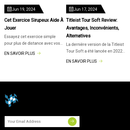
Mitchell jeudi au TOUR
Jun 19, 2024
Jun 17, 2024
Championship. Les deux
adolescents attribuent leur
Cet Exercice Sirupeux Aide À
Titleist Tour Soft Review:
amour du golf à la marche sur le
Jouer
Avantages, Inconvénients,
Alternatives
Essayez cet exercice simple
pour plus de distance avec vos
La dernière version de la Titleist
wedges. GOLF.com Choisir votre
Tour Soft a été lancée en 2022
EN SAVOIR PLUS
contrôle de distance tout en
à un prix inférieur à celui de la
EN SAVOIR PLUS
utilisant un wedge est une tâche
plupart des autres balles de golf
difficile pour tout golfeur. Avec
Titleist. Je voulais voir comment
un loft accru et
le ballon se comportait dans sa
(potentiellement) plus résistant
catégorie, alors j'en ai obtenu de
mon