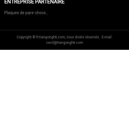
ENTREPRISE PARTENAIRE
Plaques de pare-chocs
fournisseurs
Copyright © fr.tiangonghk.com, tous droits réservés. E-mail:
cecil@tiangonghk.com