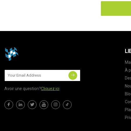
LI
Ma
À p
Des
Nou
Avoir une question?
Cliquez ici
Blo
Co
Pla
Pri