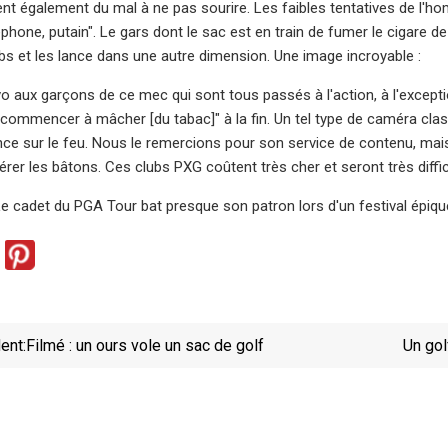
ent également du mal à ne pas sourire. Les faibles tentatives de l'h
léphone, putain". Le gars dont le sac est en train de fumer le cigare 
bs et les lance dans une autre dimension. Une image incroyable :
vo aux garçons de ce mec qui sont tous passés à l'action, à l'except
 commencer à mâcher [du tabac]" à la fin. Un tel type de caméra classiq
nce sur le feu. Nous le remercions pour son service de contenu, mais 
rer les bâtons. Ces clubs PXG coûtent très cher et seront très diffic
 cadet du PGA Tour bat presque son patron lors d'un festival épique
ent:
Filmé : un ours vole un sac de golf
Un gol