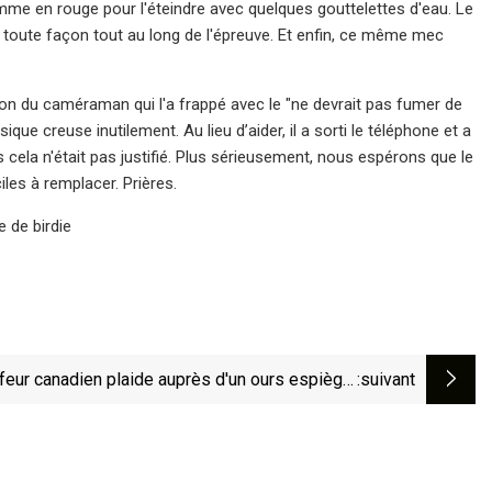
omme en rouge pour l'éteindre avec quelques gouttelettes d'eau. Le
de toute façon tout au long de l'épreuve. Et enfin, ce même mec
ion du caméraman qui l'a frappé avec le "ne devrait pas fumer de
ue creuse inutilement. Au lieu d’aider, il a sorti le téléphone et a
cela n'était pas justifié. Plus sérieusement, nous espérons que le
iles à remplacer. Prières.
 de birdie
feur canadien plaide auprès d'un ours espiègle
:suivant
alors qu'il s'enfuit avec ses clubs de golf