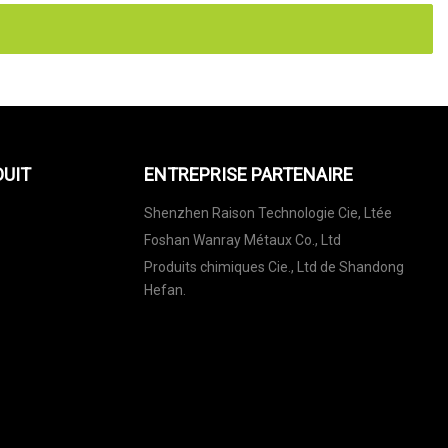
DUIT
ENTREPRISE PARTENAIRE
Shenzhen Raison Technologie Cie, Ltée
Foshan Wanray Métaux Co., Ltd
Produits chimiques Cie., Ltd de Shandong
Hefan.