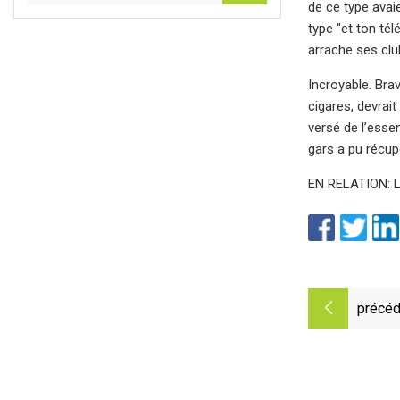
de ce type avai
type "et ton té
arrache ses clu
Incroyable. Bra
cigares, devrait
versé de l’esse
gars a pu récupé
EN RELATION: Le
précéd