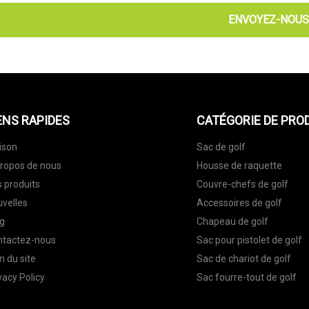
ENVOYEZ-NOUS
ENS RAPIDES
CATÉGORIE DE PRO
ison
Sac de golf
ropos de nous
Housse de raquette
 produits
Couvre-chefs de golf
velles
Accessoires de golf
g
Chapeau de golf
ntactez-nous
Sac pour pistolet de golf
n du site
Sac de chariot de golf
vacy Policy
Sac fourre-tout de golf