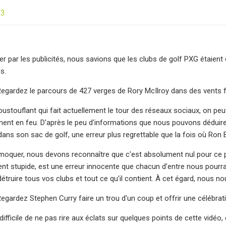
23
ger par les publicités, nous savions que les clubs de golf PXG étaien
s.
egardez le parcours de 427 verges de Rory McIlroy dans des vents 
oustouflant qui fait actuellement le tour des réseaux sociaux, on pe
ement en feu. D'après le peu d'informations que nous pouvons déduire d
dans son sac de golf, une erreur plus regrettable que la fois où Ron B
oquer, nous devons reconnaître que c'est absolument nul pour ce pau
nt stupide, est une erreur innocente que chacun d’entre nous pourra
 détruire tous vos clubs et tout ce qu'il contient. À cet égard, nous 
gardez Stephen Curry faire un trou d'un coup et offrir une célébrat
difficile de ne pas rire aux éclats sur quelques points de cette vidéo