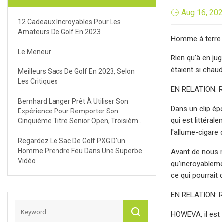
Aug 16, 20
12 Cadeaux Incroyables Pour Les
Amateurs De Golf En 2023
Homme à terre
Le Meneur
Rien qu’à en ju
étaient si chaud
Meilleurs Sacs De Golf En 2023, Selon
Les Critiques
EN RELATION: R
Bernhard Langer Prêt À Utiliser Son
Dans un clip ép
Expérience Pour Remporter Son
qui est littéral
Cinquième Titre Senior Open, Troisième
Au Royal Porthcawl Golf Club
l'allume-cigare 
Regardez Le Sac De Golf PXG D'un
Homme Prendre Feu Dans Une Superbe
Avant de nous m
Vidéo
qu’incroyableme
ce qui pourrait
EN RELATION: Re
HOWEVA, il est 