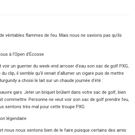
t de véritables flammes de feu. Mais nous ne savions pas qu’ils
fous à l'Open d'Écosse
ut voir un guerrier du week-end arroser d'eau son sac de golf PXG,
u clip, il semble qu'il venait d'allumer un cigare puis de mettre
urgundy a choisi le lait sur un chaude journée d'été :
vre gars. Jeter un briquet brûlant dans votre sac de golf, bien
it commettre. Personne ne veut voir son sac de golf prendre feu,
nous sentons très mal pour cette troupe PXG.
ion légendaire
, et nous nous sentons bien de le faire puisque certains des amis