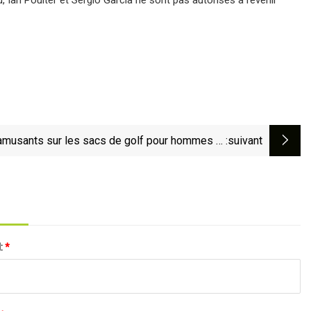
 amusants sur les sacs de golf pour hommes et
:suivant
femmes
l:
*