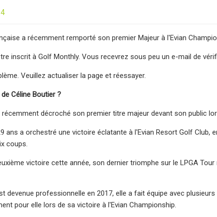
24
ançaise a récemment remporté son premier Majeur à l'Evian Champi
tre inscrit à Golf Monthly. Vous recevrez sous peu un e-mail de vérif
oblème. Veuillez actualiser la page et réessayer.
 de Céline Boutier ?
a récemment décroché son premier titre majeur devant son public lo
 ans a orchestré une victoire éclatante à l'Evian Resort Golf Club, e
ix coups.
 deuxième victoire cette année, son dernier triomphe sur le LPGA To
est devenue professionnelle en 2017, elle a fait équipe avec plusieu
nt pour elle lors de sa victoire à l'Evian Championship.