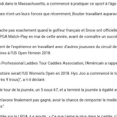
ndi dans le Massachusetts, a commencé à pratiquer ce sport à l'âge 
 n'ont uni leurs forces que récemment, Boutier travaillant auparava
ache pas exactement quand le golfeur français et Snow ont officiell
GA Match-Play en mai de cette année, avant de connaître un succès 
t de l'expérience en travaillant avec d'autres joueuses du circuit d
oires à l'US Open féminin 2018.
a Professional Laddies Tour Caddies Association, l'Américain a rapp
istoire serait l'US Women's Open en 2018. Hyo Joo a commencé le tour
ès 9 trous)", a-t-il déclaré.
le tour de la journée, un 5 sous 67, et a terminé la journée à égalité a
'avons finalement pas gagné, avoir la chance de remporter le meille
s."
ie sur la LPGA, il a ajouté : « Ce que j'aime le plus dans le caddie, c'