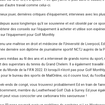
 pas d'autre travail comme celui-ci.
ieux jouer, dernières critiques d'équipement, interviews avec les pl
 depuis aussi longtemps qu'il se souvienne et est obsédé par ce sport.
btenir des conseils sur l'équipement à acheter et utilise son expérie
sur l'équipement pour Golf Monthly.
enu une maîtrise en droit et médecine de l'Université de Liverpool, 
nnée dernière son diplôme de journalisme sportif NCTJ auprès de la 
 divers médias au fil des ans et a interviewé de grands noms du spo
et des superstars du tennis du Grand Chelem. Il a également travaill
 du Monde de la FIFA 2022. Et lorsqu'il n'écrit pas pour Golf Monthly
 pour le bureau des sports de MailOnline, où il couvre tout, du footbal
k-ends de congé, vous trouverez probablement Ed en train de faire 
'à récemment, membre du Leatherhead Golf Club à Surrey. Ed joue ég
 et peut vous concocter une carbonara très savoureuse !
que l'Europe pourrait avoir un problème de capitaine si Lee Westwood,