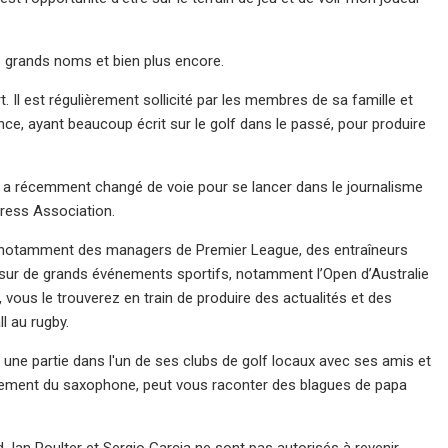
us grands noms et bien plus encore.
 Il est régulièrement sollicité par les membres de sa famille et
nce, ayant beaucoup écrit sur le golf dans le passé, pour produire
Ed a récemment changé de voie pour se lancer dans le journalisme
Press Association.
rt, notamment des managers de Premier League, des entraîneurs
é sur de grands événements sportifs, notamment l’Open d’Australie
, vous le trouverez en train de produire des actualités et des
l au rugby.
une partie dans l'un de ses clubs de golf locaux avec ses amis et
alement du saxophone, peut vous raconter des blagues de papa
 Ian Poulter et Sergio Garcia ne sont pas autorisés à revenir