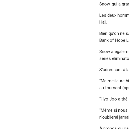
Snow, qui a gra
Les deux hommes
Hall.
Bien qu'on ne s
Bank of Hope LP
Snow a égalemen
séries éliminat
S'adressant à l
"Ma meilleure h
au tournant (apr
"Hyo Joo a tiré 
"Même si nous n
n'oublierai jamai
À propos du cadd