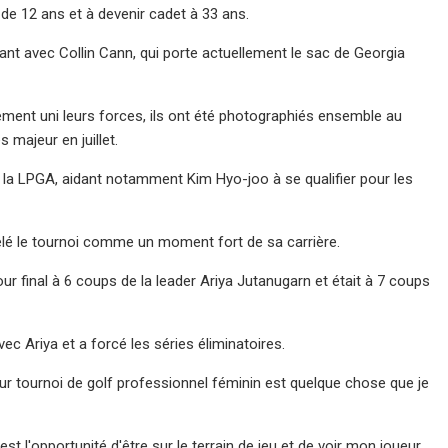
de 12 ans et à devenir cadet à 33 ans.
nt avec Collin Cann, qui porte actuellement le sac de Georgia
ement uni leurs forces, ils ont été photographiés ensemble au
majeur en juillet.
e la LPGA, aidant notamment Kim Hyo-joo à se qualifier pour les
elé le tournoi comme un moment fort de sa carrière.
 final à 6 coups de la leader Ariya Jutanugarn et était à 7 coups
vec Ariya et a forcé les séries éliminatoires.
ur tournoi de golf professionnel féminin est quelque chose que je
est l'opportunité d'être sur le terrain de jeu et de voir mon joueur