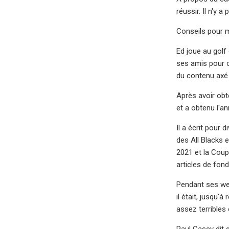
réussir. Il n'y a
Conseils pour m
Ed joue au golf
ses amis pour o
du contenu axé 
Après avoir obt
et a obtenu l'a
Il a écrit pour
des All Blacks 
2021 et la Coupe
articles de fond
Pendant ses wee
il était, jusqu
assez terribles
Paul Casey dit 