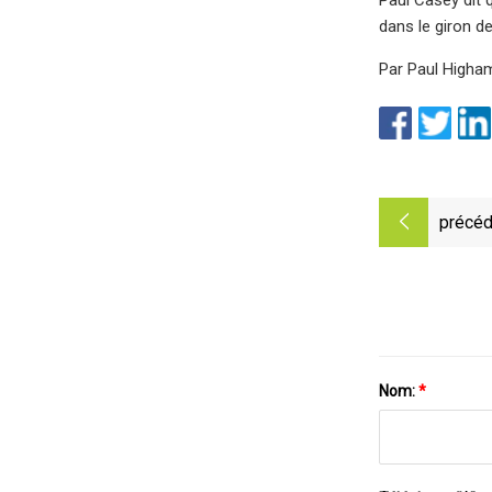
dans le giron d
Par Paul Higham
précéd
Nom:
*