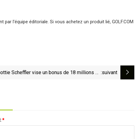
ar l'équipe éditoriale. Si vous achetez un produit lié, GOLF.COM
ottie Scheffler vise un bonus de 18 millions de
:suivant
s pour la FedEx Cup et est élu joueur de l'année
l:
*