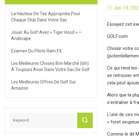
Jun 19, 20
La Hauteur De Tee Appropriée Pour
Chaque Club Dans Votre Sac
Essayez cet exe
Jouer Au Golf Avec « Tiger Hood » —
GOLF.com
Andscape
Choisir votre c
Examen Du Pilote Ram FX
(potentiellemen
Les Meilleures Choses Bon Marché (ish)
Ce qui rend les 
À Toujours Avoir Dans Votre Sac De Golf
se retrouver en
Les Meilleures Offres De Golf Sur
cela peut ajout
Amazon
Alors que la pl
s'entraîner à fr
L'une de ces mé
« foret sirupeux
Comme le dit Mc