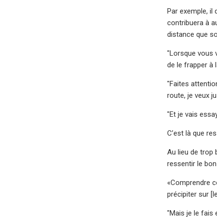
Par exemple, il
contribuera à a
distance que so
"Lorsque vous v
de le frapper à 
"Faites attenti
route, je veux j
"Et je vais essa
C’est là que res
Au lieu de trop
ressentir le bo
«Comprendre ce 
précipiter sur 
"Mais je le fai