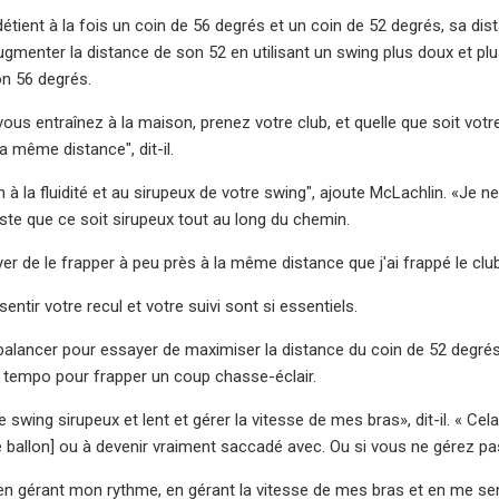
 détient à la fois un coin de 56 degrés et un coin de 52 degrés, sa di
ugmenter la distance de son 52 en utilisant un swing plus doux et plus
n 56 degrés.
ous entraînez à la maison, prenez votre club, et quelle que soit vo
la même distance", dit-il.
on à la fluidité et au sirupeux de votre swing", ajoute McLachlin. «J
uste que ce soit sirupeux tout au long du chemin.
yer de le frapper à peu près à la même distance que j'ai frappé le clu
sentir votre recul et votre suivi sont si essentiels.
 balancer pour essayer de maximiser la distance du coin de 52 degrés
n tempo pour frapper un coup chasse-éclair.
swing sirupeux et lent et gérer la vitesse de mes bras», dit-il. « Cel
[le ballon] ou à devenir vraiment saccadé avec. Ou si vous ne gérez p
s en gérant mon rythme, en gérant la vitesse de mes bras et en me 