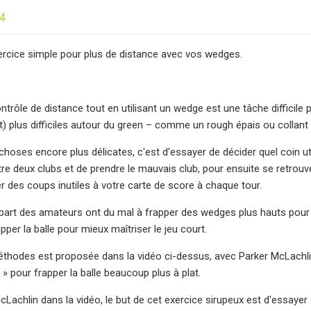
24
rcice simple pour plus de distance avec vos wedges.
ontrôle de distance tout en utilisant un wedge est une tâche difficil
t) plus difficiles autour du green – comme un rough épais ou collant
choses encore plus délicates, c'est d'essayer de décider quel coin uti
tre deux clubs et de prendre le mauvais club, pour ensuite se retrouv
er des coups inutiles à votre carte de score à chaque tour.
upart des amateurs ont du mal à frapper des wedges plus hauts pour
apper la balle pour mieux maîtriser le jeu court.
thodes est proposée dans la vidéo ci-dessus, avec Parker McLachlin,
 » pour frapper la balle beaucoup plus à plat.
Lachlin dans la vidéo, le but de cet exercice sirupeux est d'essayer