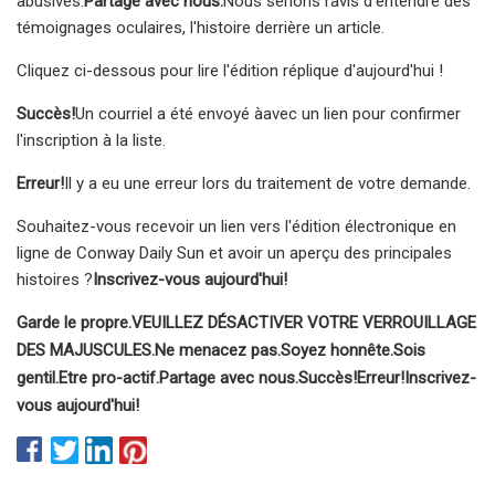
abusives.
Partage avec nous.
Nous serions ravis d'entendre des
témoignages oculaires, l'histoire derrière un article.
Cliquez ci-dessous pour lire l'édition réplique d'aujourd'hui !
Succès!
Un courriel a été envoyé à
avec un lien pour confirmer
l'inscription à la liste.
Erreur!
Il y a eu une erreur lors du traitement de votre demande.
Souhaitez-vous recevoir un lien vers l'édition électronique en
ligne de Conway Daily Sun et avoir un aperçu des principales
histoires ?
Inscrivez-vous aujourd'hui!
Garde le propre.
VEUILLEZ DÉSACTIVER VOTRE VERROUILLAGE
DES MAJUSCULES.
Ne menacez pas.
Soyez honnête.
Sois
gentil.
Etre pro-actif.
Partage avec nous.
Succès!
Erreur!
Inscrivez-
vous aujourd'hui!