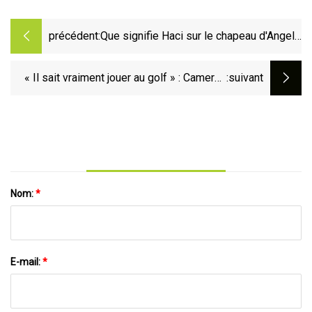
précédent:
Que signifie Haci sur le chapeau d'Angel
Yin à l'AIG Women's British Open ?
« Il sait vraiment jouer au golf » : Cameron
:suivant
Huss de l'UW couronne un été
impressionnant en remportant le Wisconsin
State Open
Nom:
*
E-mail:
*