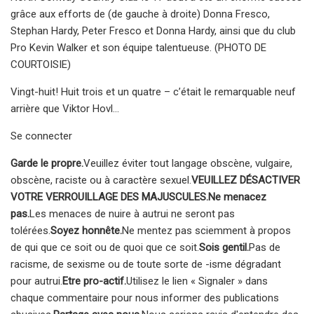
grâce aux efforts de (de gauche à droite) Donna Fresco,
Stephan Hardy, Peter Fresco et Donna Hardy, ainsi que du club
Pro Kevin Walker et son équipe talentueuse. (PHOTO DE
COURTOISIE)
Vingt-huit! Huit trois et un quatre – c’était le remarquable neuf
arrière que Viktor Hovl…
Se connecter
Garde le propre.
Veuillez éviter tout langage obscène, vulgaire,
obscène, raciste ou à caractère sexuel.
VEUILLEZ DÉSACTIVER
VOTRE VERROUILLAGE DES MAJUSCULES.
Ne menacez
pas.
Les menaces de nuire à autrui ne seront pas
tolérées.
Soyez honnête.
Ne mentez pas sciemment à propos
de qui que ce soit ou de quoi que ce soit.
Sois gentil.
Pas de
racisme, de sexisme ou de toute sorte de -isme dégradant
pour autrui.
Etre pro-actif.
Utilisez le lien « Signaler » dans
chaque commentaire pour nous informer des publications