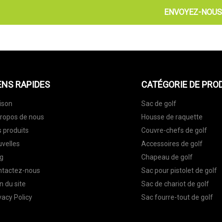
ENVOYEZ-NOUS
ENS RAPIDES
CATÉGORIE DE PRO
ison
Sac de golf
ropos de nous
Housse de raquette
 produits
Couvre-chefs de golf
velles
Accessoires de golf
g
Chapeau de golf
ntactez-nous
Sac pour pistolet de golf
n du site
Sac de chariot de golf
vacy Policy
Sac fourre-tout de golf