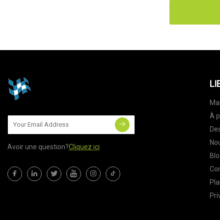
LI
Ma
À p
Des
Nou
Avoir une question?
Cliquez ici
Blo
Co
Pla
Pri