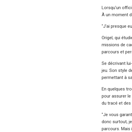
Lorsqu'un offici
À un moment don
"J'ai presque e
Origel, qui étud
missions de cade
parcours et pers
Se décrivant lu
jeu. Son style d
permettant à sa
En quelques trou
pour assurer le
du tracé et des 
"Je vous garant
donc surtout, je
parcours. Mais i