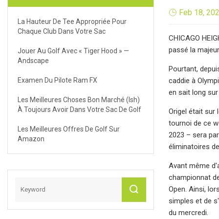
Feb 18, 20
La Hauteur De Tee Appropriée Pour
Chaque Club Dans Votre Sac
CHICAGO HEIGHTS
passé la majeure
Jouer Au Golf Avec « Tiger Hood » —
Andscape
Pourtant, depuis
Examen Du Pilote Ram FX
caddie à Olympi
en sait long sur
Les Meilleures Choses Bon Marché (ish)
À Toujours Avoir Dans Votre Sac De Golf
Origel était su
tournoi de ce w
Les Meilleures Offres De Golf Sur
2023 – sera par
Amazon
éliminatoires de
Avant même d'ap
championnat des
Open. Ainsi, lo
simples et de s'
du mercredi.