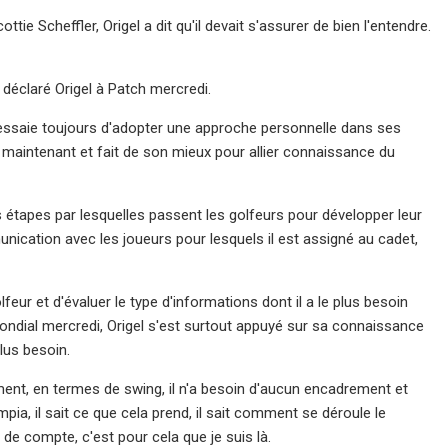
ttie Scheffler, Origel a dit qu'il devait s'assurer de bien l'entendre.
 déclaré Origel à Patch mercredi.
rs, essaie toujours d'adopter une approche personnelle dans ses
ns maintenant et fait de son mieux pour allier connaissance du
s étapes par lesquelles passent les golfeurs pour développer leur
munication avec les joueurs pour lesquels il est assigné au cadet,
feur et d'évaluer le type d'informations dont il a le plus besoin
 mondial mercredi, Origel s'est surtout appuyé sur sa connaissance
plus besoin.
mment, en termes de swing, il n'a besoin d'aucun encadrement et
pia, il sait ce que cela prend, il sait comment se déroule le
 de compte, c'est pour cela que je suis là.