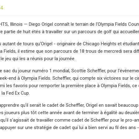
24
, Illinois — Diego Origel connaît le terrain de l'Olympia Fields Count
 partie de huit étés à travailler sur un parcours de golf qui accueil
 autant de tours qu'Origel - originaire de Chicago Heights et étudiant
a Fields, il estime que son parcours de 18 trous de mercredi sera dif
 le jeu qui les a réunis pour la journée.
r le sac du joueur numéro 1 mondial, Scottie Scheffler, pour l'évé
eek-end à Olympia Fields. Scheffler, qui compte six victoires sur le 
mi les favoris pour remporter la première place à Olympia Fields, ce 
 la Fed Ex Cup.
prendre qu'il serait le cadet de Scheffler, Origel en savait beaucoup
 joueurs plus tôt cette année avant de terminer à égalité au deuxi
rsqu'il s'agissait de travailler comme cadet de Scheffler pour le pro
appuyer sur une stratégie de cadet qui lui a bien servi au fil des ans 