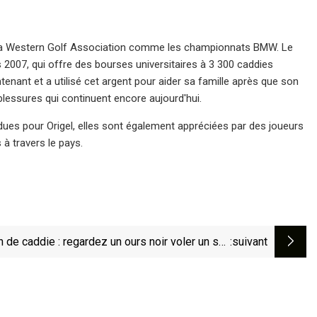
e la Western Golf Association comme les championnats BMW. Le
 2007, qui offre des bourses universitaires à 3 300 caddies
tenant et a utilisé cet argent pour aider sa famille après que son
 blessures qui continuent encore aujourd'hui.
ues pour Origel, elles sont également appréciées par des joueurs
à travers le pays.
n de caddie : regardez un ours noir voler un sac
:suivant
de clubs de golf à la recherche de nourriture