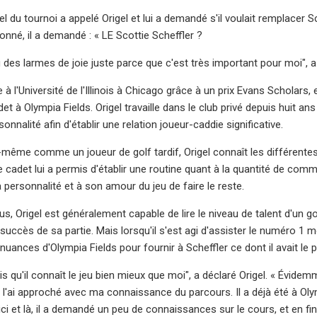
el du tournoi a appelé Origel et lui a demandé s'il voulait remplacer Sco
né, il a demandé : « LE Scottie Scheffler ?
u des larmes de joie juste parce que c'est très important pour moi", a
ie à l'Université de l'Illinois à Chicago grâce à un prix Evans Schola
t à Olympia Fields. Origel travaille dans le club privé depuis huit a
onnalité afin d'établir une relation joueur-caddie significative.
i-même comme un joueur de golf tardif, Origel connaît les différente
e cadet lui a permis d'établir une routine quant à la quantité de com
 personnalité et à son amour du jeu de faire le reste.
s, Origel est généralement capable de lire le niveau de talent d'un gol
 succès de sa partie. Mais lorsqu'il s'est agi d'assister le numéro 1
nuances d'Olympia Fields pour fournir à Scheffler ce dont il avait le 
is qu'il connaît le jeu bien mieux que moi", a déclaré Origel. « Évide
 l'ai approché avec ma connaissance du parcours. Il a déjà été à Olym
ci et là, il a demandé un peu de connaissances sur le cours, et en fin