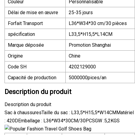
Couleur
Personnalisable
Délai de mise en œuvre
25-35 jours
Forfait Transport
L36*W34*30 cm/30 pièces
spécification
L33,5*H15,5*L14CM
Marque déposée
Promotion Shanghai
Origine
Chine
Code SH
4202129000
Capacité de production
5000000pices/an
Description du produit
Description du produit
Sac à chaussuresTaille du sac : L33,5*H15,5*W14CMMatériel
: 420DEmballage : L36*W34*30CM/30PCSGW :5,2KGS