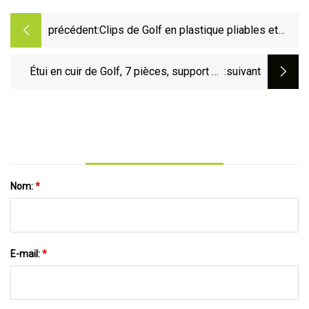
précédent:
Clips de Golf en plastique pliables et
rotatifs, 2 pièces, support de balle de
Golf, pince de rangement avec
Étui en cuir de Golf, 7 pièces, support de
:suivant
accessoires de Golf Bl15548
marqueur de balle vierge, accessoires de
sport de plein air, étiquettes suspendues
Nom:
*
E-mail:
*