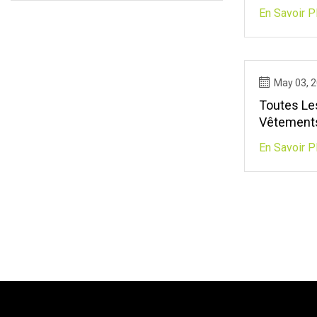
En Savoir P
May 03, 
Toutes Le
Vêtements
Golf Air J
En Savoir P
Vous Deve