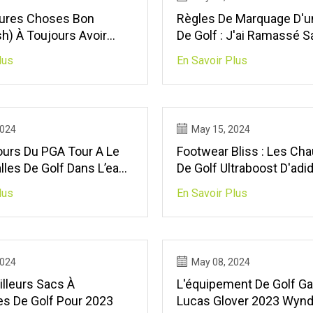
eures Choses Bon
Règles De Marquage D'un
h) À Toujours Avoir
De Golf : J'ai Ramassé 
e Sac De Golf
Marquer. Et Maintenant?
lus
En Savoir Plus
2024
May 15, 2024
ours Du PGA Tour A Le
Footwear Bliss : Les Ch
lles De Golf Dans L’eau
De Golf Ultraboost D'adi
lus
En Savoir Plus
2024
May 08, 2024
illeurs Sacs À
L'équipement De Golf G
s De Golf Pour 2023
Lucas Glover 2023 Wyn