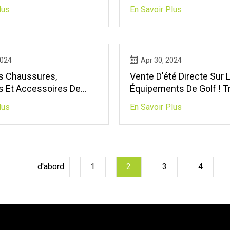
Championship WITB
lus
En Savoir Plus
2024
Apr 30, 2024
s Chaussures,
Vente D'été Directe Sur 
 Et Accessoires De
Équipements De Golf ! Trouvez
ordan Et Jordan Que
Les Meilleures Offres De
lus
En Savoir Plus
z Connaître
D'été
d'abord
1
2
3
4