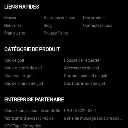
LIENS RAPIDES
Maison
À propos de nous
Des produits
Nouvelles
Blog
Contactez-nous
Plan du site
Privacy Policy
CATÉGORIE DE PRODUIT
Sac de golf
Housse de raquette
Couvre-chefs de golf
Accessoires de golf
Chapeau de golf
Sac pour pistolet de golf
Sac de chariot de golf
Sac fourre-tout de golf
ENTREPRISE PARTENAIRE
Chine Fournisseurs de bouteilles
CAS 163222-33-1
d'eau en acier inoxydable
fabricants d’accessoires de
usine de moulage sous pression
supports de tuyaux
d'aluminium
STK Tape Entreprise