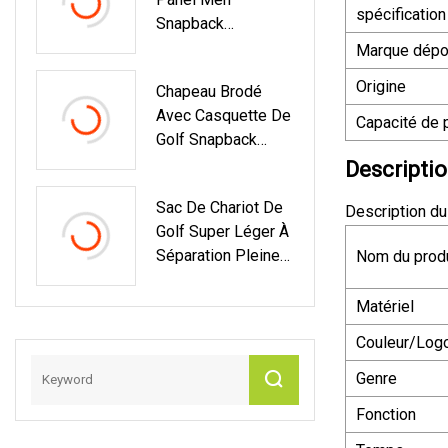
spécification
Snapback
Casquette De
Marque dép
Baseball Brodée
Origine
Chapeau Brodé
Avec Casquette De
Capacité de 
Golf Snapback
Avec Logo
Descriptio
Personnalisé
Sac De Chariot De
Description du
Golf Super Léger À
Séparation Pleine
Nom du produ
Longueur À 14
Voies
Matériel
Couleur/Log
Genre
Fonction