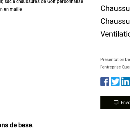
Chaussur
Chaussur
Ventilati
Présentation Des
l'entreprise Qu
Env
ons de base.