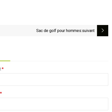
Sac de golf pour hommes
:suivant
l:
*
*