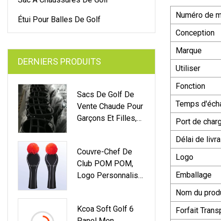
Numéro de m
Étui Pour Balles De Golf
Conception
Marque
DERNIERS PRODUITS
Utiliser
Fonction
Sacs De Golf De
Temps d'écha
Vente Chaude Pour
Garçons Et Filles,
Port de char
Sacs De Support
Délai de livr
De Golf
Couvre-Chef De
Logo
Club POM POM,
Emballage
Logo Personnalisé
1, 3, 5, Couvre-Chef
Nom du produ
De Golf Tricoté En
Kcoa Soft Golf 6
Forfait Trans
Bois, Vente En Gros
Panel Men