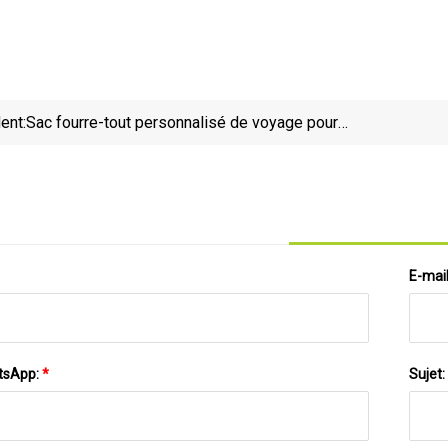
ent:
Sac fourre-tout personnalisé de voyage pour
chaussures de golf promotionnel de haute qualité
E-mai
tsApp:
*
Sujet: