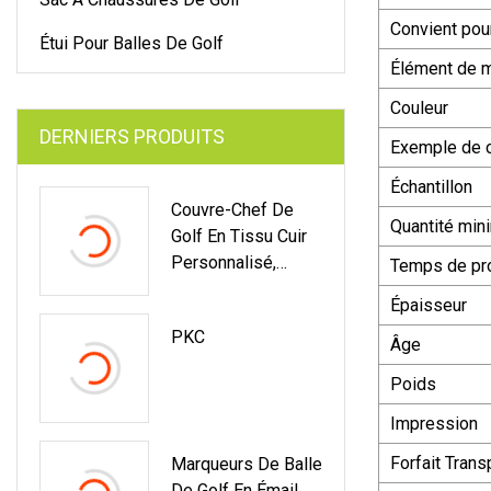
Convient pou
Étui Pour Balles De Golf
Élément de 
Couleur
DERNIERS PRODUITS
Exemple de 
Échantillon
Couvre-Chef De
Quantité mi
Golf En Tissu Cuir
Personnalisé,
Temps de pr
Vente En Gros,
Épaisseur
Avec
PKC
Personnalisation
Âge
Du Logo
Poids
Impression
Forfait Trans
Marqueurs De Balle
De Golf En Émail