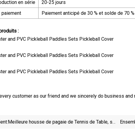
duction en série
20-25 jours
e paiement
Paiement anticipé de 30 % et solde de 70 % 
produits :
every customer as our friend and we sincerely do business and 
ent:
Meilleure housse de pagaie de Tennis de Table, sac
Ensemb
étanche, étui pour raquette de Tennis de Table