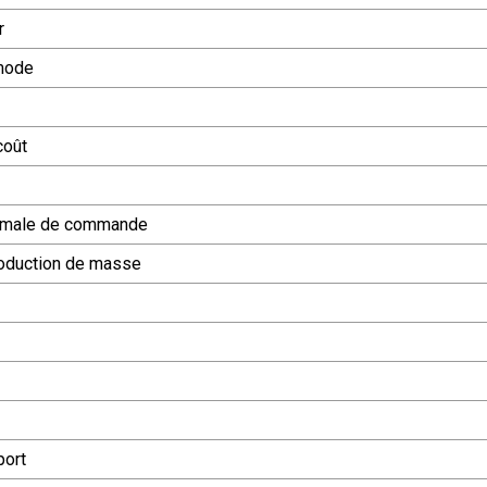
r
mode
coût
nimale de commande
oduction de masse
port