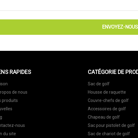
ENVOYEZ-NOUS
ENS RAPIDES
CATÉGORIE DE PRO
ison
Sac de golf
ropos de nous
Housse de raquette
 produits
Couvre-chefs de golf
velles
Accessoires de golf
g
Chapeau de golf
ntactez-nous
Sac pour pistolet de golf
n du site
Sac de chariot de golf