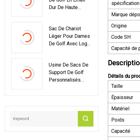
spécification
Dur De Haute
Marque dép
Qualité,
Personnalisés
Origine
Sac De Chariot
Avec Votre Logo,
Léger Pour Dames
Code SH
Accessoires De
De Golf Avec Logo
Golf
Capacité de 
Personnalisé, Prix
D'usine
Descriptio
Usine De Sacs De
Support De Golf
Détails du prod
Personnalisés
Taille
Sacs De Golf En
Gros Fabricant De
Épaisseur
Sacs De Golf
Matériel
Poids
Capacité