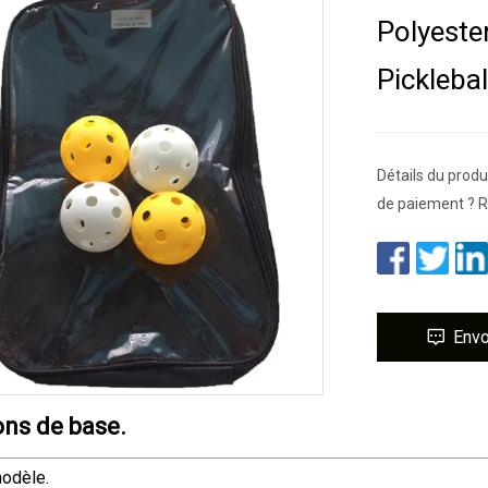
Polyeste
Picklebal
Détails du produ
de paiement ? 
Env
ons de base.
odèle.