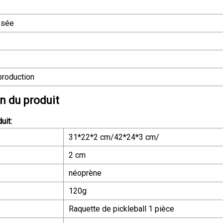
osée
production
n du produit
uit:
31*22*2 cm/42*24*3 cm/
2 cm
néoprène
120g
Raquette de pickleball 1 pièce