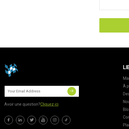
LI
Ma
À p
Des
Nou
Avoir une question?
Cliquez ici
Blo
Co
Pla