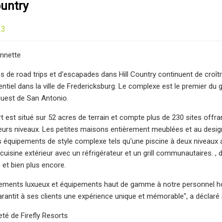
ountry
23
onnette
s de road trips et d'escapades dans Hill Country continuent de croîtr
ntiel dans la ville de Fredericksburg. Le complexe est le premier du
ouest de San Antonio.
rt est situé sur 52 acres de terrain et compte plus de 230 sites offra
eurs niveaux. Les petites maisons entièrement meublées et au desi
es équipements de style complexe tels qu'une piscine à deux niveau
 cuisine extérieur avec un réfrigérateur et un grill communautaires. 
et bien plus encore.
ments luxueux et équipements haut de gamme à notre personnel hospi
garantit à ses clients une expérience unique et mémorable", a déclaré
té de Firefly Resorts