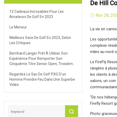
De Hill C
12 Cadeaux Incroyables Pour Les
Nov 28, 20
Amateurs De Golf En 2023
Le Meneur
La vie en cami
Meilleurs Sacs De Golf En 2023, Selon
Les opportunité
Les Critiques
complexe réside
miles au nord-
Bernhard Langer Prêt À Utiliser Son
Expérience Pour Remporter Son
Le FireFly Reso
Cinquième Titre Senior Open, Troisième
rangées à plusi
Au Royal Porthcawl Golf Club
Regardez Le Sac De Golf PXG D'un
les clients à d
Homme Prendre Feu Dans Une Superbe
salons, un coin
Vidéo
communautaire 
"De nos héberge
Firefly Resort 
Photo gracieuse