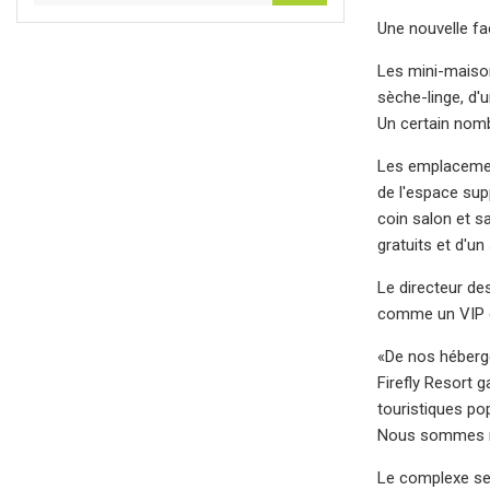
Une nouvelle faç
Les mini-maison
sèche-linge, d'u
Un certain nomb
Les emplacement
de l'espace sup
coin salon et s
gratuits et d'un
Le directeur de
comme un VIP 
«De nos héberge
Firefly Resort 
touristiques po
Nous sommes rav
Le complexe se 