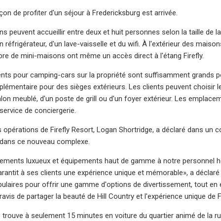
on de profiter d'un séjour à Fredericksburg est arrivée.
s peuvent accueillir entre deux et huit personnes selon la taille de 
n réfrigérateur, d'un lave-vaisselle et du wifi. À l'extérieur des mai
re de mini-maisons ont même un accès direct à l'étang Firefly.
s pour camping-cars sur la propriété sont suffisamment grands pou
plémentaire pour des sièges extérieurs. Les clients peuvent choisir le
alon meublé, d'un poste de grill ou d'un foyer extérieur. Les emp
 service de conciergerie.
s opérations de Firefly Resort, Logan Shortridge, a déclaré dans un
dans ce nouveau complexe.
ments luxueux et équipements haut de gamme à notre personnel hospi
garantit à ses clients une expérience unique et mémorable», a déclaré
pulaires pour offrir une gamme d'options de divertissement, tout en 
is de partager la beauté de Hill Country et l'expérience unique de Fi
trouve à seulement 15 minutes en voiture du quartier animé de la rue 