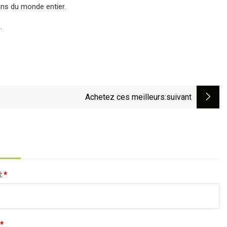
ans du monde entier.
.
Achetez ces meilleurs
:suivant
l:
*
*