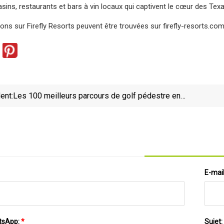
ns, restaurants et bars à vin locaux qui captivent le cœur des Tex
ions sur Firefly Resorts peuvent être trouvées sur firefly-resorts.com
ent:
Les 100 meilleurs parcours de golf pédestre en
Amérique : les 75 autres
E-mai
tsApp:
*
Sujet: