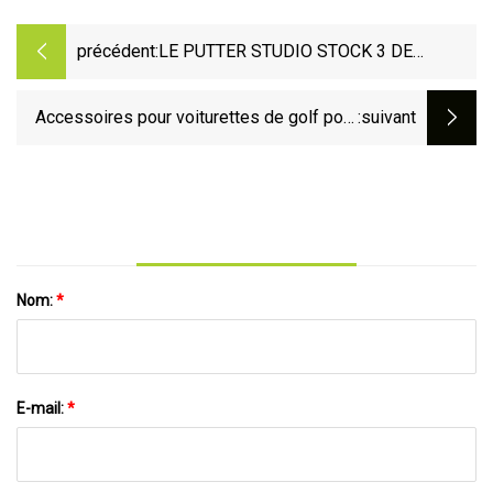
précédent:
LE PUTTER STUDIO STOCK 3 DE
BETTINARDI PERMET D'ASSURER UNE
VICTOIRE HISTORIQUE
Accessoires pour voiturettes de golf pour
:suivant
rendre votre expérience de golf plus
agréable
Nom:
*
E-mail:
*