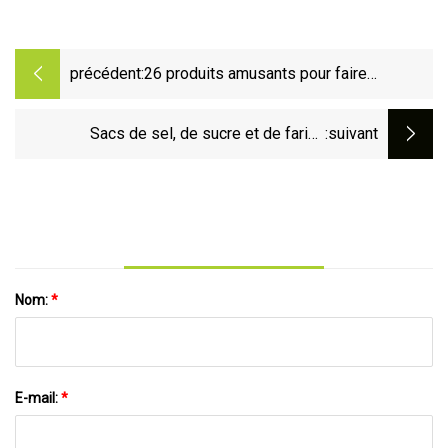
précédent:
26 produits amusants pour faire
découvrir le sport à vos enfants
Sacs de sel, de sucre et de farine
:suivant
endommagés par l'eau : inspections des
restaurants du comté de Chester le 27 août
Nom:
*
E-mail:
*