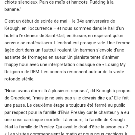
chiots silencieux. Pain de maïs et haricots. Pudding à la
banane."
C'est un début de soirée de mai – le 34e anniversaire de
Keough, en l'occurrence – et nous sommes dans le hall d'un
hôtel à l'extérieur de Saint-Gall, en Suisse, en espérant qu'un
serveur se matérialisera. L'endroit est presque vide. Une femme
âgée dort dans un fauteuil roulant. Un barman s'envole d'une
assiette de fromages en sueur. Un pianiste tente d'animer
l'happy hour avec une interprétation classique de « Losing My
Religion » de REM. Les accords résonnent autour de la vaste
rotonde stérile.
"Nous avons dormi là à plusieurs reprises", dit Keough à propos
de Graceland, "mais je ne sais pas si je devrais dire ça." Elle fait
une pause. Le deuxième étage a toujours été fermé au public
par respect pour la famille d'Elvis Presley car le chanteur y a eu
une crise cardiaque mortelle. Là encore, la famille de Keough
était la famille de Presley. Qui avait le droit d’être là sinon eux ?
« Les visites commençaient le matin et nous nous cachions à